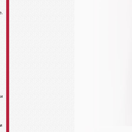
е.
ли
и