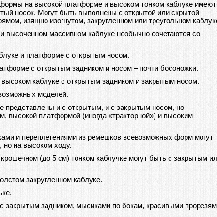
 формы на высокой платформе и высоком тонком каблуке имеют
тый носок. Могут быть выполнены с открытой или скрытой
рямом, изящно изогнутом, закругленном или треугольном каблук
 и высоченном массивном каблуке необычно сочетаются со
блуке и платформе с открытым носом.
латформе с открытым задником и носом – почти босоножки.
 высоком каблуке с открытым задником и закрытым носом.
евозможных моделей.
е представлены и с открытым, и с закрытым носом, но
м, высокой платформой (иногда «тракторной») и высоким
ками и переплетениями из ремешков всевозможных форм могут
но на высоком ходу.
крошечном (до 5 см) тонком каблучке могут быть с закрытым и
олстом закругленном каблуке.
ьке.
с закрытым задником, мысиками по бокам, красивыми прорезям