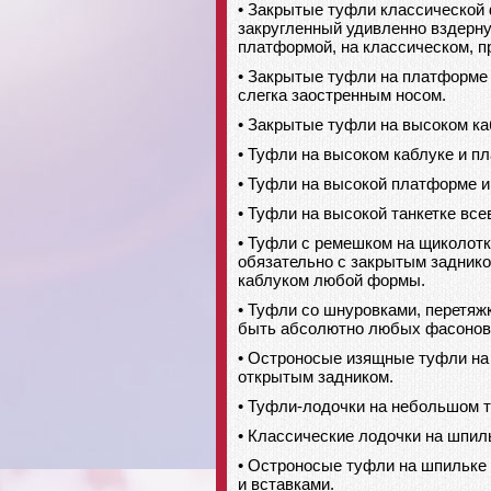
• Закрытые туфли классической
закругленный удивленно вздерну
платформой, на классическом, п
• Закрытые туфли на платформе
слегка заостренным носом.
• Закрытые туфли на высоком ка
• Туфли на высоком каблуке и п
• Туфли на высокой платформе и
• Туфли на высокой танкетке вс
• Туфли с ремешком на щиколотк
обязательно с закрытым заднико
каблуком любой формы.
• Туфли со шнуровками, перетяж
быть абсолютно любых фасонов, 
• Остроносые изящные туфли на 
открытым задником.
• Туфли-лодочки на небольшом т
• Классические лодочки на шпил
• Остроносые туфли на шпильке 
и вставками.