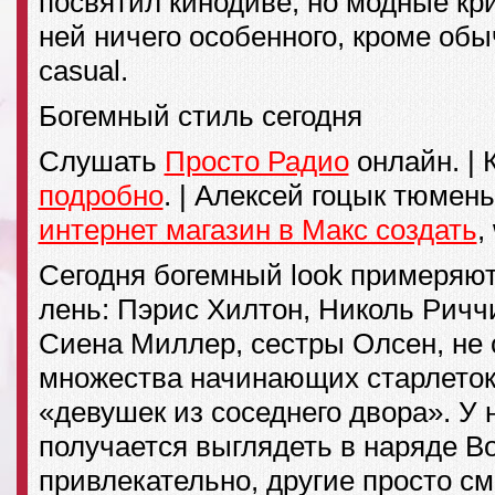
посвятил кинодиве, но модные кр
ней ничего особенного, кроме обы
casual.
Богемный стиль сегодня
Слушать
Просто Радио
онлайн. | 
подробно
. | Алексей гоцык тюмен
интернет магазин в Макс создать
,
Сегодня богемный look примеряют 
лень: Пэрис Хилтон, Николь Риччи
Сиена Миллер, сестры Олсен, не 
множества начинающих старлеток
«девушек из соседнего двора». У 
получается выглядеть в наряде B
привлекательно, другие просто с