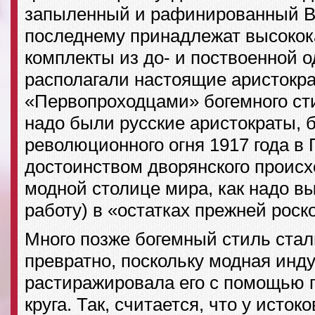
запыленный и рафинированный Bo
последнему принадлежат высоко
комплекты из до- и поствоенной 
располагали настоящие аристокра
«Первопроходцами» богемного сти
надо были русские аристократы, 
революционного огня 1917 года в
достоинством дворянского проис
модной столице мира, как надо вы
работу) в «остатках прежней роск
Много позже богемный стиль ста
превратно, поскольку модная инд
растиражировала его с помощью 
круга. Так, считается, что у исток