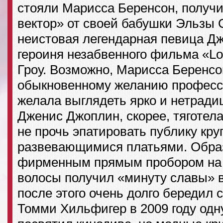
стояли Марисса Беренсон, получ
вектор» от своей бабушки Эльзы 
неистовая легендарная певица Д
героиня незабвенного фильма «Lo
Гроу. Возможно, Марисса Беренсон
обыкновенному желанию професс
желала выглядеть ярко и нетради
Дженис Джоплин, скорее, тяготела
не прочь эпатировать публику кр
развевающимися платьями. Образ
фирменным прямым пробором на
волосы получил «минуту славы» в
после этого очень долго бередил
Томми Хильфигер в 2009 году одн