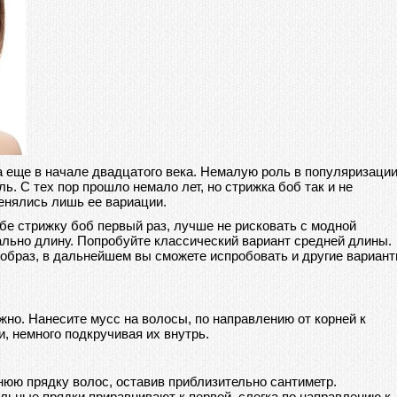
 еще в начале двадцатого века. Немалую роль в популяризаци
ь. С тех пор прошло немало лет, но стрижка боб так и не
енялись лишь ее вариации.
ебе стрижку боб первый раз, лучше не рисковать с модной
ально длину. Попробуйте классический вариант средней длины.
образ, в дальнейшем вы сможете испробовать и другие вариан
но. Нанесите мусс на волосы, по направлению от корней к
, немного подкручивая их внутрь.
юю прядку волос, оставив приблизительно сантиметр.
льные прядки приравнивают к первой, слегка по направлению к