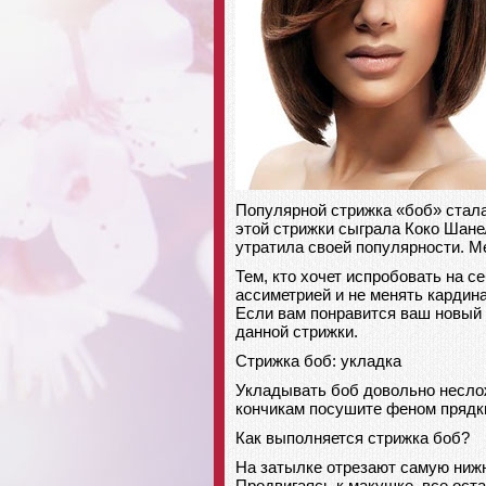
Популярной стрижка «боб» стала
этой стрижки сыграла Коко Шанел
утратила своей популярности. М
Тем, кто хочет испробовать на с
ассиметрией и не менять кардин
Если вам понравится ваш новый 
данной стрижки.
Стрижка боб: укладка
Укладывать боб довольно неслож
кончикам посушите феном прядки
Как выполняется стрижка боб?
На затылке отрезают самую нижн
Продвигаясь к макушке, все оста