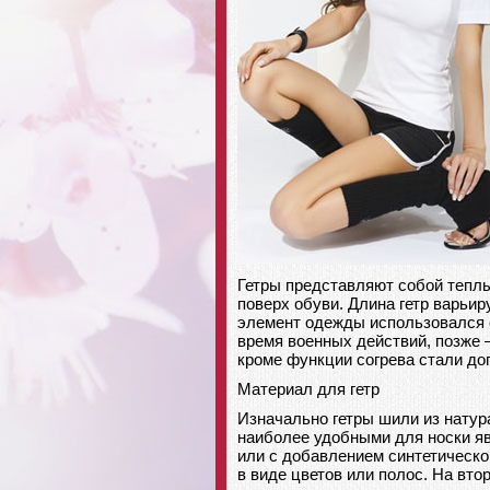
Гетры представляют собой теплы
поверх обуви. Длина гетр варьир
элемент одежды использовался с
время военных действий, позже –
кроме функции согрева стали до
Материал для гетр
Изначально гетры шили из натура
наиболее удобными для носки я
или с добавлением синтетической
в виде цветов или полос. На вто