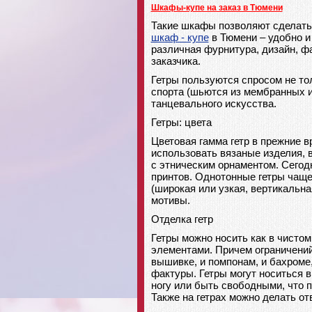
Шкафы-купе на заказ в Тюмени
Такие шкафы позволяют сделать
шкаф - купе
в Тюмени – удобно и
различная фурнитура, дизайн, 
заказчика.
Гетры пользуются спросом не тол
спорта (шьются из мембранных и
танцевального искусства.
Гетры: цвета
Цветовая гамма гетр в прежние в
использовать вязаные изделия, 
с этническим орнаментом. Сегод
принтов. Однотонные гетры чаще
(широкая или узкая, вертикальна
мотивы.
Отделка гетр
Гетры можно носить как в чистом
элементами. Причем ограничений 
вышивке, и помпонам, и бахроме,
фактуры. Гетры могут носиться в 
ногу или быть свободными, что п
Также на гетрах можно делать отв