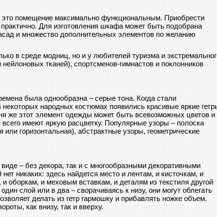
 это помещение максимально функциональным. Приобрести
 практично. Для изготовления шкафа может быть подобрана
фасад и множество дополнительных элементов по желанию
ько в среде модниц, но и у любителей туризма и экстремальног
 нейлоновых тканей), спортсменов-гимнастов и поклонников
ремена была однообразна – серые тона. Когда стали
в некоторых народных костюмах появились красивые яркие гетр
ня же этот элемент одежды может быть всевозможных цветов и
 всего имеют яркую расцветку. Популярные узоры – полоска
я или горизонтальная), абстрактные узоры, геометрические
 виде – без декора, так и с многообразными декоративными
нет никаких: здесь найдется место и лентам, и кисточкам, и
 и оборкам, и меховым вставкам, и деталям из текстиля другой
один слой или в два – сворачиваясь к низу, они могут облегать
озволяет делать из гетр гармошку и прибавлять ножке объем.
ороты, как внизу, так и вверху.