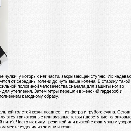
е чулки, у которых нет части, закрывающей ступню. Их надева
уется от середины голени до чуть выше колена. В старину такой
ильной половиной человечества сначала для защиты ног во
 для утепления. Затем гетры перешли в женский гардероб и
полнением к модному образу.
льной толстой кожи, позднее – из фетра и грубого сукна. Сегод
вляются трикотажные или вязаные гетры (шерстяные, хлопковы
 нити). Часто их вяжут резинкой или вязкой с фактурным узоро
ром месте изделия из замши и кожи.