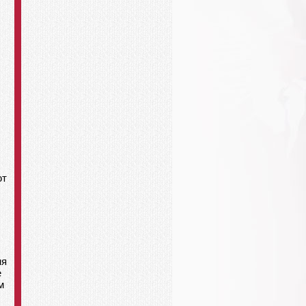
ют
ня
е
м